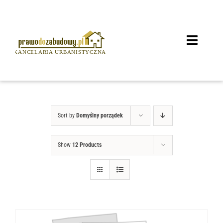
Przejdź
do
zawartości
Toggle
Navigat
STRONA GŁÓWNA
O NAS
Sort by
Domyślny porządek
BAZA WIEDZY
Show
12 Products
OFERTA
CENNIK
KONTAKT