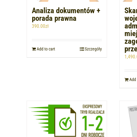
Analiza dokumentów +
Ska
porada prawna
woj
adm
390.00
zł
mie
zag
prz
Add to cart
Szczegóły
1,490.
Add 