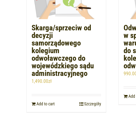
Skarga/sprzeciw od
Odw
decyzji
w sp
samorządowego
war
kolegium
do 
odwoławczego do
kol
wojewódzkiego sądu
odw
administracyjnego
990.0
1,490.00
zł
Add 
Add to cart
Szczegóły