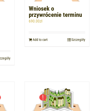
Wniosek o
przywrócenie terminu
690.00
zł
Add to cart
Szczegóły
czegóły