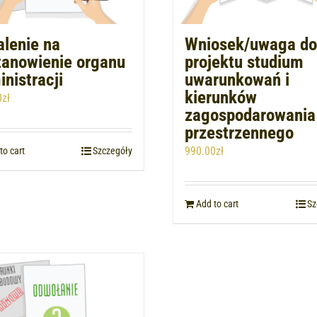
alenie na
Wniosek/uwaga do
tanowienie organu
projektu studium
nistracji
uwarunkowań i
kierunków
0
zł
zagospodarowania
przestrzennego
990.00
zł
to cart
Szczegóły
Add to cart
Sz