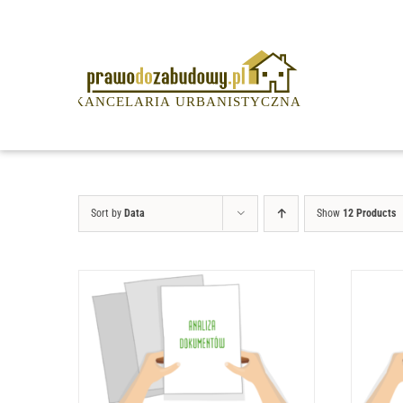
Przejdź
do
zawartości
Sort by
Data
Show
12 Products