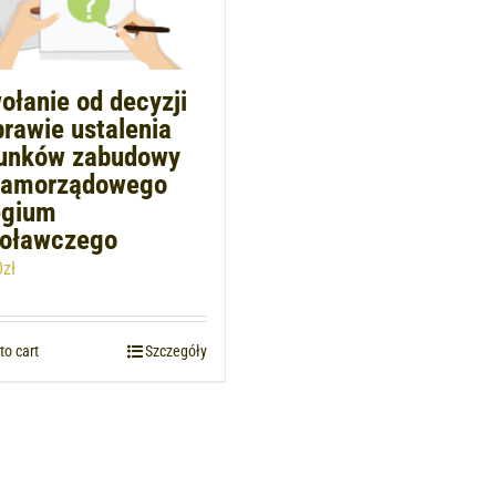
ołanie od decyzji
rawie ustalenia
unków zabudowy
samorządowego
egium
oławczego
0
zł
to cart
Szczegóły