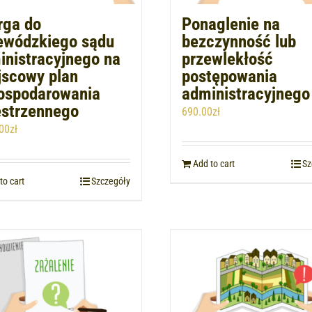
rga do
Ponaglenie na
ewódzkiego sądu
bezczynność lub
inistracyjnego na
przewlekłość
jscowy plan
postępowania
ospodarowania
administracyjnego
estrzennego
690.00
zł
00
zł
Add to cart
Sz
to cart
Szczegóły