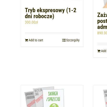
Tryb ekspresowy (1-2
Zaż
dni robocze)
pos
300.00
zł
admi
890.0
Add to cart
Szczegóły
Add 