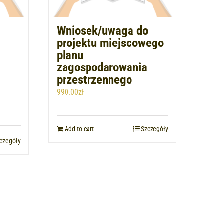
Wniosek/uwaga do
projektu miejscowego
planu
zagospodarowania
przestrzennego
990.00
zł
Add to cart
Szczegóły
czegóły